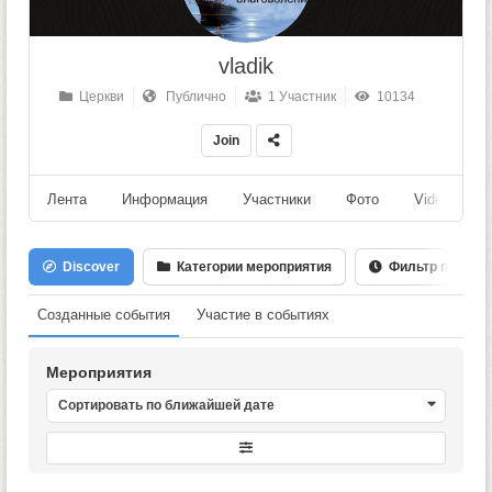
vladik
Церкви
Публично
1 Участник
10134
Join
Лента
Информация
Участники
Фото
Videos
Discover
Категории мероприятия
Фильтр по Дате
Созданные события
Участие в событиях
Мероприятия
Сортировать по ближайшей дате