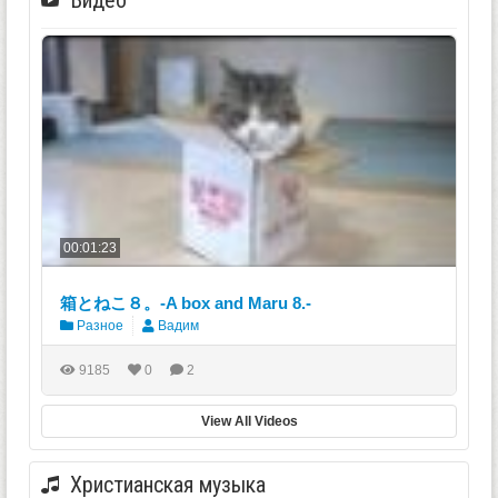
00:01:23
箱とねこ８。-A box and Maru 8.-
Разное
Вадим
9185
0
2
View All Videos
Христианская музыка