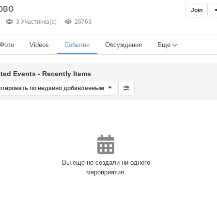
ово
Join
3 Участника(а)
26763
Фото
Videos
События
Обсуждения
Еще
ted Events - Recently Items
ртировать по недавно добавленным
Вы еще не создали ни одного
мероприятия.