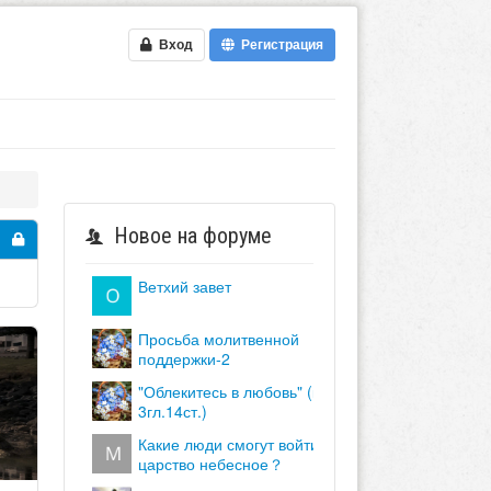
Вход
Регистрация
Новое на форуме
ветхий завет
просьба молитвенной
поддержки-2
"облекитесь в любовь" (кол.
3гл.14ст.)
какие люди смогут войти в
царство небесное？