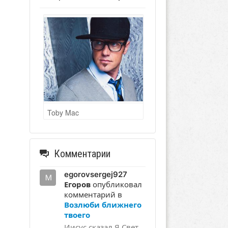
Toby Mac
Комментарии
egorovsergej927
Егоров
опубликовал
комментарий в
Возлюби ближнего
твоего
Иисус сказал Я Свет