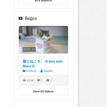
Все опросы
Видео
00:01:23
箱とねこ８。-A box and
Maru 8.-
Разное
Вадим
9194
0
2
View All Videos