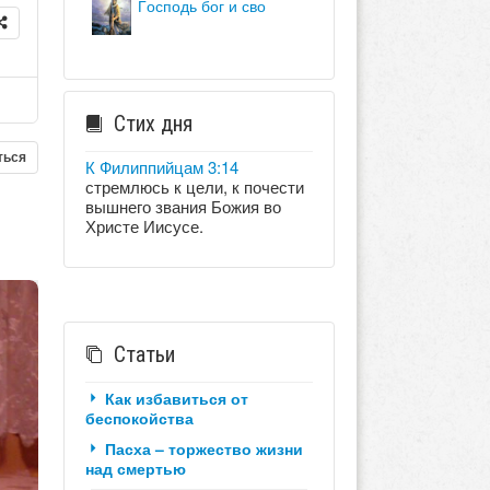
господь бог и сво
Стих дня
ться
К Филиппийцам 3:14
стремлюсь к цели, к почести
вышнего звания Божия во
Христе Иисусе.
Статьи
Как избавиться от
беспокойства
Пасха – торжество жизни
над смертью