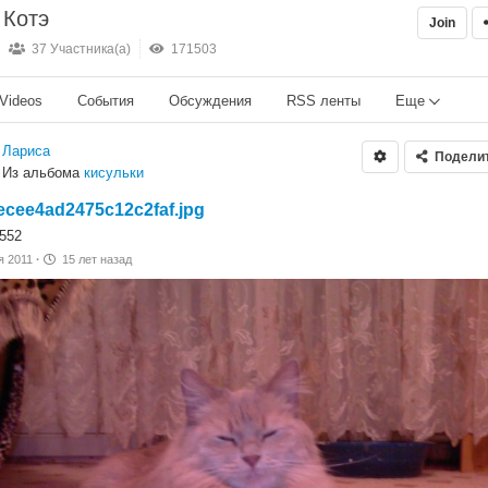
 Котэ
Join
37 Участника(а)
171503
Videos
События
Обсуждения
RSS ленты
Еще
Лариса
Подели
Из альбома
кисульки
ecee4ad2475c12c2faf.jpg
0552
я 2011
·
15 лет назад