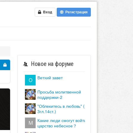
Вход
Регистрация
Новое на форуме
ветхий завет
просьба молитвенной
поддержки-2
"облекитесь в любовь" (кол.
3гл.14ст.)
какие люди смогут войти в
царство небесное？