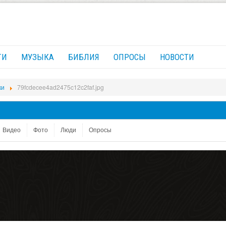
ГИ
МУЗЫКА
БИБЛИЯ
ОПРОСЫ
НОВОСТИ
ки
79fcdecee4ad2475c12c2faf.jpg
Видео
Фото
Люди
Опросы