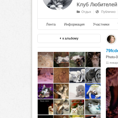
Клуб Любителей
Отдых
Публично
Лента
Информация
Участники
к альбому
79fcd
Photo-
11 январ