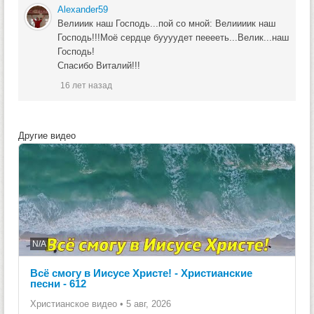
Alexander59
Велииик наш Господь...пой со мной: Велиииик наш
Господь!!!Моё сердце буууудет пееееть...Велик...наш
Господь!
Спасибо Виталий!!!
16 лет назад
Другие видео
N/A
Всё смогу в Иисусе Христе! - Христианские
песни - 612
Христианское видео
•
5 авг, 2026