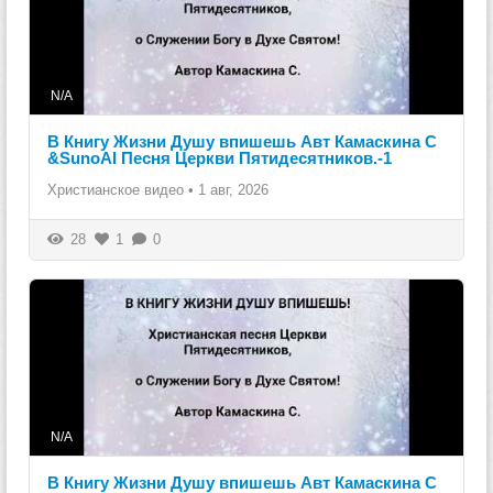
N/A
В Книгу Жизни Душу впишешь Авт Камаскина С
&SunoAI Песня Церкви Пятидесятников.-1
Христианское видео
•
1 авг, 2026
28
1
0
N/A
В Книгу Жизни Душу впишешь Авт Камаскина С