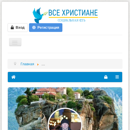
Вход
Регистрация
ГЛАВНАЯ
Главная
Vitaliy - Videos - Chris Tomlin -- How Great is Our God
ФОРУМ
ВИДЕО
БЛОГИ
МУЗЫКА
БИБЛИЯ
ОПРОСЫ
НОВОСТИ