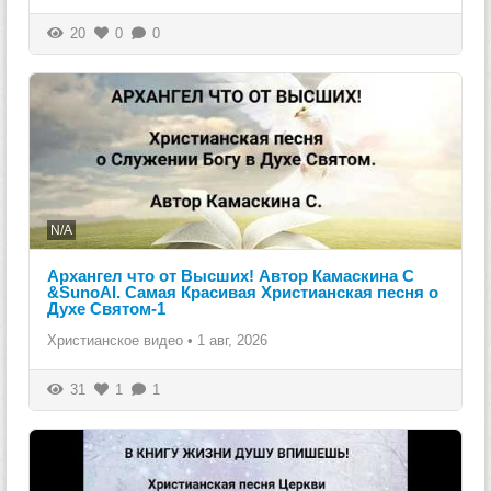
20
0
0
N/A
Архангел что от Высших! Автор Камаскина С
&SunoAI. Самая Красивая Христианская песня о
Духе Святом-1
Христианское видео
•
1 авг, 2026
31
1
1