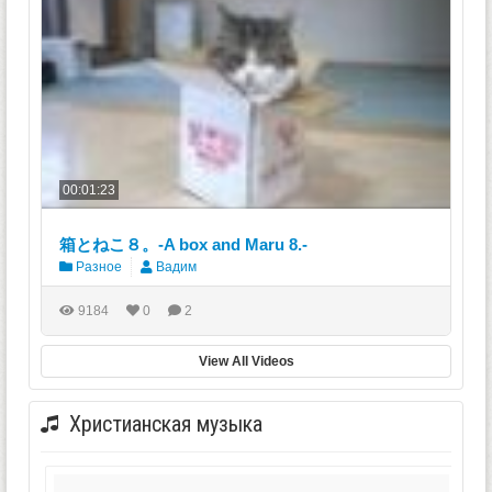
00:01:23
箱とねこ８。-A box and Maru 8.-
Разное
Вадим
9184
0
2
View All Videos
Христианская музыка