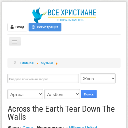
Вход
Регистрация
ГЛАВНАЯ
Главная
Музыка
Across the Earth Tear Down The Walls
ФОРУМ
ВИДЕО
БЛОГИ
МУЗЫКА
Поиск
БИБЛИЯ
Across the Earth Tear Down The
ОПРОСЫ
Walls
НОВОСТИ
Жанр :
Исполнитель :
Соул
Hillsong United