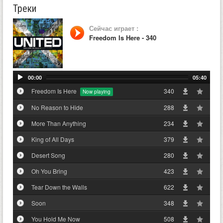
Треки
Сейчас играет :
Freedom Is Here - 340
00:00
05:40
Freedom Is Here
340
No Reason to Hide
288
More Than Anything
234
King of All Days
379
Desert Song
280
Oh You Bring
423
Tear Down the Walls
622
Soon
348
You Hold Me Now
508