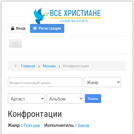
Вход
Регистрация
ГЛАВНАЯ
Главная
Музыка
Конфронтации
ФОРУМ
ВИДЕО
БЛОГИ
МУЗЫКА
Поиск
БИБЛИЯ
Конфронтации
ОПРОСЫ
Жанр :
Исполнитель :
Поп-рок
Secta
НОВОСТИ