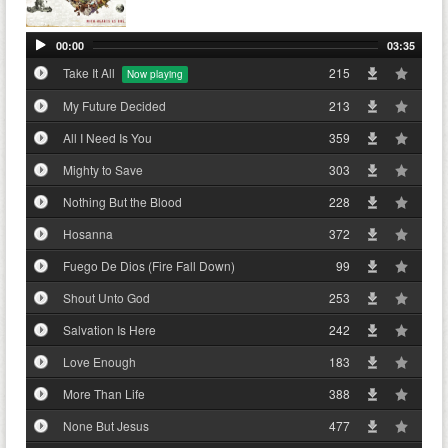
00:00
03:35
Take It All
215
My Future Decided
213
All I Need Is You
359
Mighty to Save
303
Nothing But the Blood
228
Hosanna
372
Fuego De Dios (Fire Fall Down)
99
Shout Unto God
253
Salvation Is Here
242
Love Enough
183
More Than Life
388
None But Jesus
477