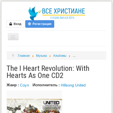
Вход
Регистрация
ГЛАВНАЯ
Главная
Музыка
Альбомы
The I Heart Revolution: With
ФОРУМ
The I Heart Revolution: With
ВИДЕО
Hearts As One CD2
БЛОГИ
МУЗЫКА
Жанр :
Исполнитель :
Соул
Hillsong United
БИБЛИЯ
ОПРОСЫ
НОВОСТИ