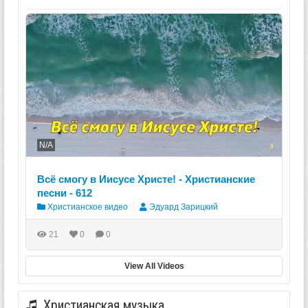
N/A
Всё смогу в Иисусе Христе! - Христианские
песни - 612
Христианское видео
Эдуард Зарицкий
21
0
0
View All Videos
Христианская музыка