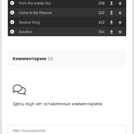
From the Inside Out
358
Came to My Rescue
222
Saviour King
422
Solution
354
Комментарии
(
)
0
Здесь ещё нет оставленных комментариев.
Имя пользователя