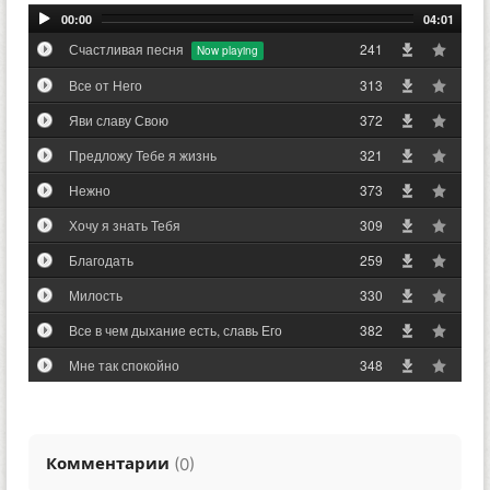
00:00
04:01
Счастливая песня
241
Все от Него
313
Яви славу Свою
372
Предложу Тебе я жизнь
321
Нежно
373
Хочу я знать Тебя
309
Благодать
259
Милость
330
Все в чем дыхание есть, славь Его
382
Мне так спокойно
348
Комментарии
(
)
0