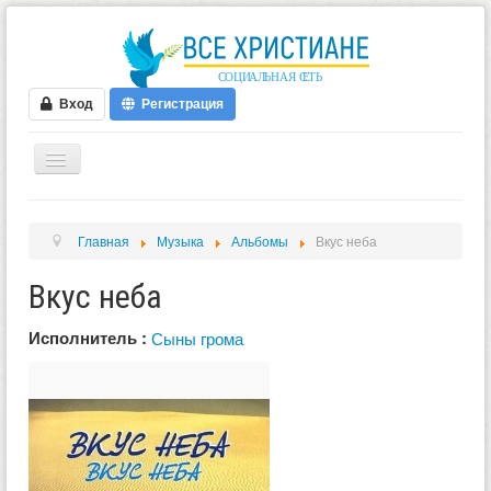
Вход
Регистрация
ГЛАВНАЯ
Главная
Музыка
Альбомы
Вкус неба
ФОРУМ
Вкус неба
ВИДЕО
БЛОГИ
Исполнитель :
Сыны грома
МУЗЫКА
БИБЛИЯ
ОПРОСЫ
НОВОСТИ