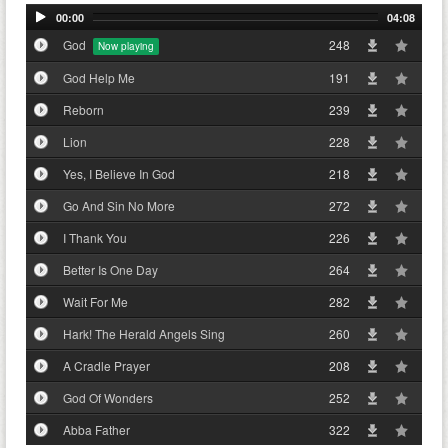
00:00
04:08
God
248
God Help Me
191
Reborn
239
Lion
228
Yes, I Believe In God
218
Go And Sin No More
272
I Thank You
226
Better Is One Day
264
Wait For Me
282
Hark! The Herald Angels Sing
260
A Cradle Prayer
208
God Of Wonders
252
Abba Father
322