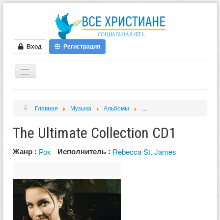
Вход
Регистрация
ГЛАВНАЯ
Главная
Музыка
Альбомы
The Ultimate Collection CD1
ФОРУМ
The Ultimate Collection CD1
ВИДЕО
БЛОГИ
Жанр :
Исполнитель :
Рок
Rebecca St. James
МУЗЫКА
БИБЛИЯ
ОПРОСЫ
НОВОСТИ