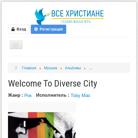
Вход
Регистрация
ГЛАВНАЯ
Главная
Музыка
Альбомы
Welcome To Diverse City
ФОРУМ
Welcome To Diverse City
ВИДЕО
БЛОГИ
Жанр :
Исполнитель :
Рок
Toby Mac
МУЗЫКА
БИБЛИЯ
ОПРОСЫ
НОВОСТИ