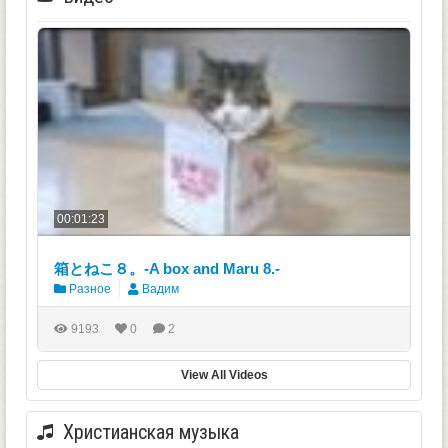
00:01:23
箱とねこ８。-A box and Maru 8.-
Разное
Вадим
9193
0
2
View All Videos
Христианская музыка