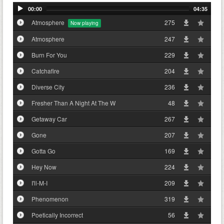
00:00
04:35
Atmosphere
275
Atmosphere
247
Burn For You
229
Catchafire
204
Diverse City
236
Fresher Than A Night At The W
48
Getaway Car
267
Gone
207
Gotta Go
169
Hey Now
224
I'll-M-I
209
Phenomenon
319
Poetically Incorrect
56