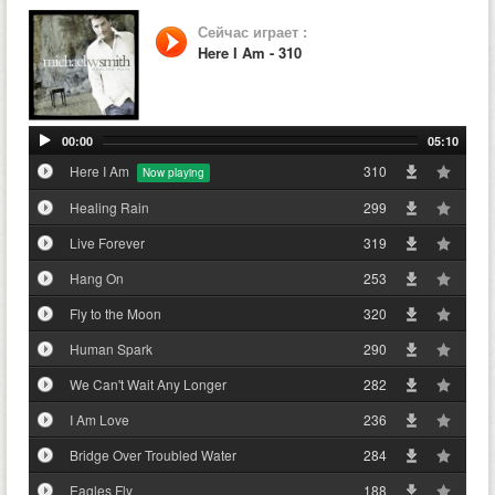
Сейчас играет :
Here I Am - 310
00:00
05:10
Here I Am
310
Healing Rain
299
Live Forever
319
Hang On
253
Fly to the Moon
320
Human Spark
290
We Can't Wait Any Longer
282
I Am Love
236
Bridge Over Troubled Water
284
Eagles Fly
188