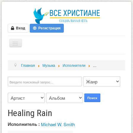
Вход
Регистрация
ГЛАВНАЯ
Главная
Музыка
Исполнители
Michael W. Smith
He
ФОРУМ
ВИДЕО
БЛОГИ
МУЗЫКА
Поиск
БИБЛИЯ
Healing Rain
ОПРОСЫ
Исполнитель :
Michael W. Smith
НОВОСТИ