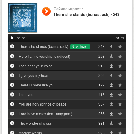
Сейчас играет :
There she stands (bonustrack) - 243
00:00
04:03
There she stands (bonustrack)
243
Here I am to worship (studiocut)
298
I can hear your voice
213
I give you my heart
205
There is none like you
129
I see you
416
You are holy (prince of peace)
367
Lord have mercy (feat. amygrant)
266
The wonderful cross
381
Ancient words
276