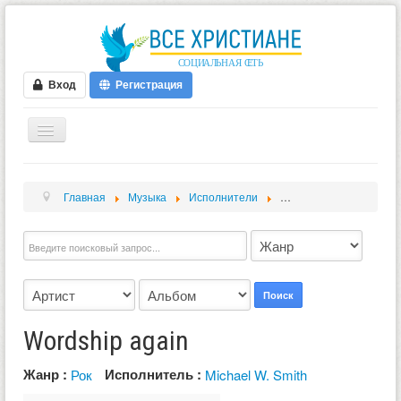
Вход
Регистрация
ГЛАВНАЯ
Главная
Музыка
Исполнители
Michael W. Smith
Wo
ФОРУМ
ВИДЕО
БЛОГИ
МУЗЫКА
Поиск
БИБЛИЯ
Wordship again
ОПРОСЫ
Жанр :
Исполнитель :
Рок
Michael W. Smith
НОВОСТИ