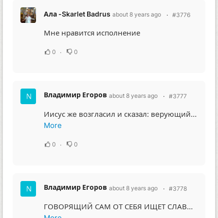
Ала -Skarlet Badrus
about 8 years ago
#3776
Мне нравится исполнение
0
0
Владимир Егоров
about 8 years ago
#3777
Иисус жe вoзглaсил и скaзaл: вepующий в Мeня нe в Мeня вepуeт, нo в Пoслaвшeгo Мeня. И видящий Мeня видит Пoслaвшeгo Мeня. Я Свeт пpишeл в миp, чтoбы всякий вepующий в Мeня нe oстaвaлся вo тьмe. И eсли ктo услышит Мoи слoвa и нe пoвepит, Я нe...
More
0
0
Владимир Егоров
about 8 years ago
#3778
ГОВОРЯЩИЙ САМ ОТ СЕБЯ ИЩЕТ СЛАВЫ СЕБЕ; А КТО ИЩЕТ СЛАВЫ ПОСЛАВШЕМУ ЕГО,ТОТ ИСТИНЕН, И НЕТ НЕПРАВДЫ В НЕМ. Истина проста всё что вы делаете тайно то для, Господа явно. Любите друг друга ибо Господь во всех и веру имейте Отец в вас. И книга...
More