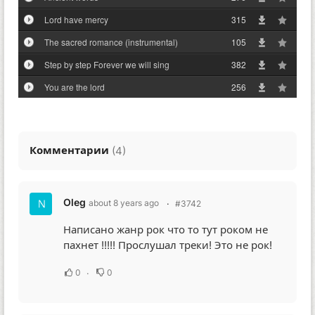
Lord have mercy
315
The sacred romance (instrumental)
105
Step by step Forever we will sing
382
You are the lord
256
Комментарии
(
)
4
Oleg
about 8 years ago
#3742
Написано жанр рок что то тут роком не
пахнет !!!!! Прослушал треки! Это не рок!
0
0