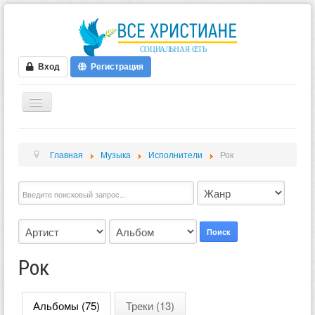
Вход
Регистрация
ГЛАВНАЯ
Главная
Музыка
Исполнители
Рок
ФОРУМ
ВИДЕО
БЛОГИ
МУЗЫКА
Поиск
БИБЛИЯ
Рок
ОПРОСЫ
НОВОСТИ
Альбомы (75)
Треки (13)