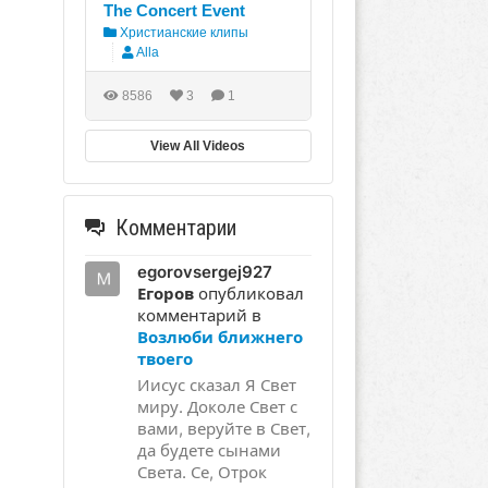
The Concert Event
Христианские клипы
Alla
8586
3
1
View All Videos
Комментарии
egorovsergej927
Егоров
опубликовал
комментарий в
Возлюби ближнего
твоего
Иисус сказал Я Свет
миру. Доколе Свет с
вами, веруйте в Свет,
да будете сынами
Света. Се, Отрок