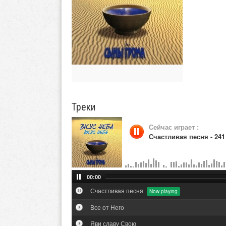
Треки
Сейчас играет :
Счастливая песня - 241
00:00
Счастливая песня
Все от Него
Яви славу Свою