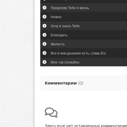
Предложу Тебе я жизнь
Нежно
Хочу я знать Тебя
Благодать
Милость
Все в чем дыхание есть, славь Его
Мне так спокойно
Комментарии
(
)
0
Здесь ещё нет оставленных комментарие