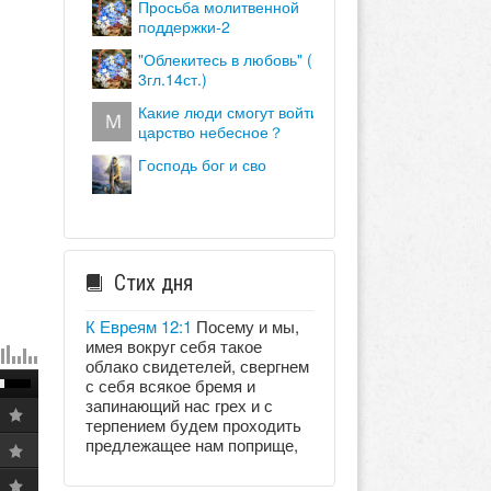
просьба молитвенной
поддержки-2
"облекитесь в любовь" (кол.
3гл.14ст.)
какие люди смогут войти в
царство небесное？
господь бог и сво
Стих дня
К Евреям 12:1
Посему и мы,
имея вокруг себя такое
облако свидетелей, свергнем
с себя всякое бремя и
запинающий нас грех и с
терпением будем проходить
предлежащее нам поприще,