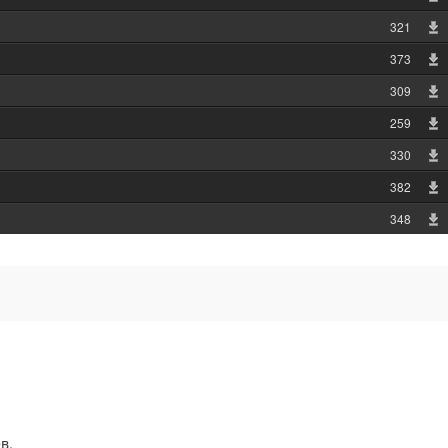
321
373
309
259
330
382
348
в.