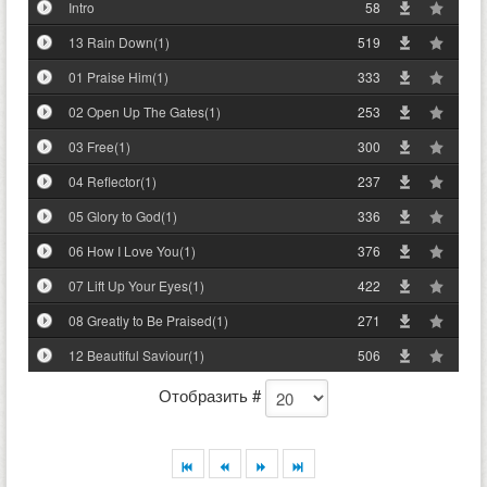
Intro
58
13 Rain Down(1)
519
01 Praise Him(1)
333
02 Open Up The Gates(1)
253
03 Free(1)
300
04 Reflector(1)
237
05 Glory to God(1)
336
06 How I Love You(1)
376
07 Lift Up Your Eyes(1)
422
08 Greatly to Be Praised(1)
271
12 Beautiful Saviour(1)
506
Отобразить #