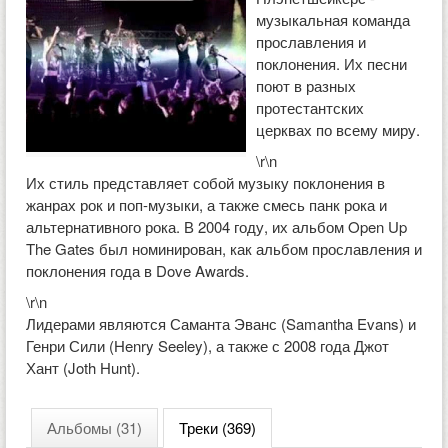
музыкальная команда
прославления и
поклонения. Их песни
поют в разных
протестантских
церквах по всему миру.
\r\n
Их стиль представляет собой музыку поклонения в
жанрах рок и поп-музыки, а также смесь панк рока и
альтернативного рока. В 2004 году, их альбом Open Up
The Gates был номинирован, как альбом прославления и
поклонения года в Dove Awards.
\r\n
Лидерами являются Саманта Эванс (Samantha Evans) и
Генри Сили (Henry Seeley), а также с 2008 года Джот
Хант (Joth Hunt).
Альбомы (31)
Треки (369)