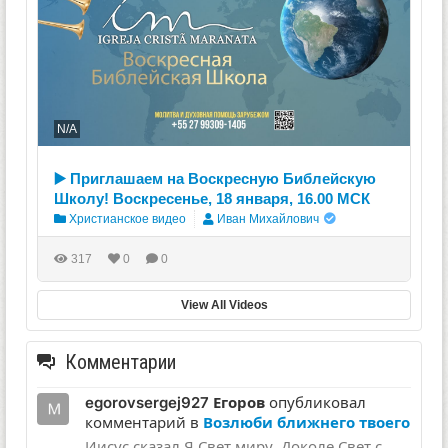
N/A
▶️ Приглашаем на Воскресную Библейскую
Школу! Воскресенье, 18 января, 16.00 МСК
Христианское видео
Иван Михайлович
317
0
0
View All Videos
Комментарии
egorovsergej927 Егоров
опубликовал
комментарий в
Возлюби ближнего твоего
Иисус сказал Я Свет миру. Доколе Свет с