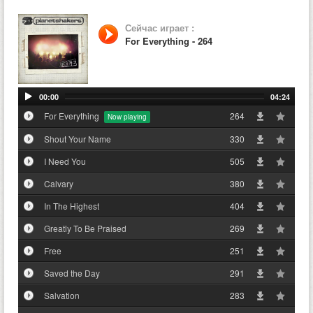
Сейчас играет :
For Everything - 264
00:00
04:24
For Everything
264
Shout Your Name
330
I Need You
505
Calvary
380
In The Highest
404
Greatly To Be Praised
269
Free
251
Saved the Day
291
Salvation
283