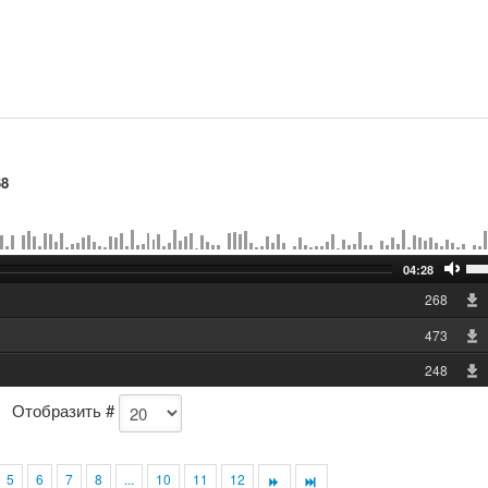
68
04:28
268
473
248
Отобразить #
5
6
7
8
...
10
11
12