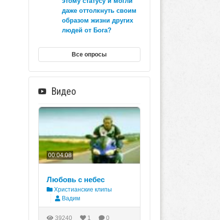
этому статусу и могли
даже оттолкнуть своим
образом жизни других
людей от Бога?
Все опросы
Видео
00:04:08
Любовь с небес
Христианские клипы
Вадим
39240
1
0