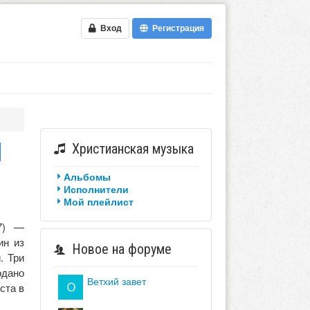
Вход
Регистрация
Христианская музыка
Альбомы
Исполнители
Мой плейлист
57) —
ин из
Новое на форуме
. Три
одано
ветхий завет
ста в