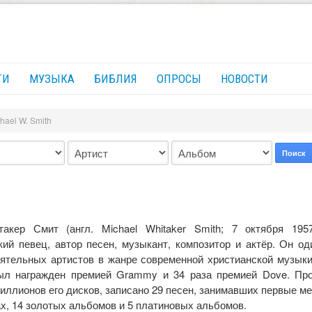
ГИ
МУЗЫКА
БИБЛИЯ
ОПРОСЫ
НОВОСТИ
hael W. Smith
Поиск
акер Смит (англ. Michael Whitaker Smith; 7 октября 19
кий певец, автор песен, музыкант, композитор и актёр. Он од
ятельных артистов в жанре современной христианской музыки
ыл награжден премией Grammy и 34 раза премией Dove. Пр
иллионов его дисков, записано 29 песен, занимавших первые ме
х, 14 золотых альбомов и 5 платиновых альбомов.