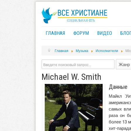
ГЛАВНАЯ
ФОРУМ
ВИДЕО
БЛО
Главная
Музыка
Исполнители
Mic
Michael W. Smith
Данные
Майкл Уит
американс
самых вли
раза он б
более 13 м
хит-парада