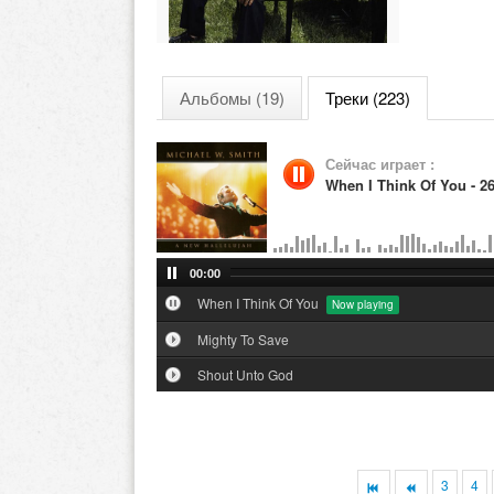
Альбомы (19)
Треки (223)
Сейчас играет :
When I Think Of You - 2
00:00
When I Think Of You
Mighty To Save
Shout Unto God
3
4