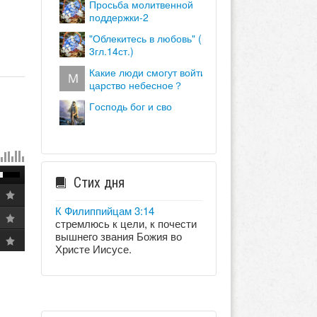
просьба молитвенной
поддержки-2
"облекитесь в любовь" (кол.
3гл.14ст.)
какие люди смогут войти в
царство небесное？
господь бог и сво
Стих дня
К Филиппийцам 3:14
стремлюсь к цели, к почести
вышнего звания Божия во
Христе Иисусе.