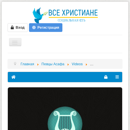
Вход
Регистрация
ГЛАВНАЯ
Главная
Певцы Асафа
Videos
Приглашаем на Воскрес
ФОРУМ
ВИДЕО
БЛОГИ
МУЗЫКА
БИБЛИЯ
ОПРОСЫ
НОВОСТИ