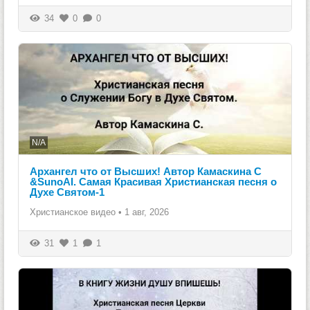
34
0
0
N/A
Архангел что от Высших! Автор Камаскина С
&SunoAI. Самая Красивая Христианская песня о
Духе Святом-1
Христианское видео
•
1 авг, 2026
31
1
1