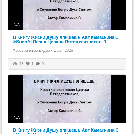
N/A
В Книгу Жизни Душу впишешь Авт Камаскина С
&SunoAI Песня Церкви Пятидесятников.-1
Христианское видео
•
1 авг, 2026
28
1
0
N/A
В Книгу Жизни Душу впишешь Авт Камаскина С