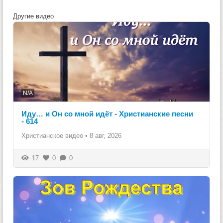
Другие видео
N/A
Иду… и Он со мной идёт - Христианские песни
- 614
Христианское видео
•
8 авг, 2026
17
0
0