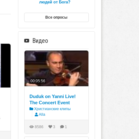
людей от Бога?
Все опросы
Видео
00:05:56
Duduk on Yanni Live!
The Concert Event
Христианские клипы
Alla
6
8586
3
1