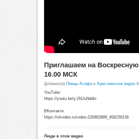
Приглашаем на Воскресную
16.00 МСК
Добавил(а)
Певцы Асафа
в
Христианское видео
8
YouTube:
https://youtu.be/y-2NJuNddtc
ВКонтакте:
https://vkvideo.ru/video-226902889_456239136
Люди в этом видео