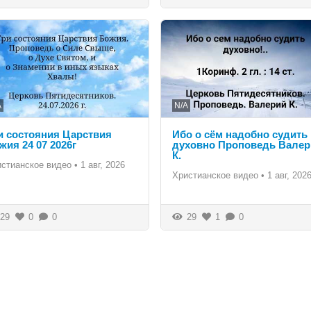
A
N/A
и состояния Царствия
Ибо о сём надобно судить
жия 24 07 2026г
духовно Проповедь Валер
К.
истианское видео
•
1 авг, 2026
Христианское видео
•
1 авг, 202
29
0
0
29
1
0