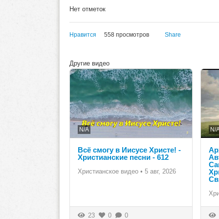
Нет отметок
Нравится
558 просмотров
Share
Другие видео
N/A
N/
Всё смогу в Иисусе Христе! -
Ар
Христианские песни - 612
Ав
Са
Христианское видео
•
5 авг, 2026
Хр
Св
Хр
23
0
0