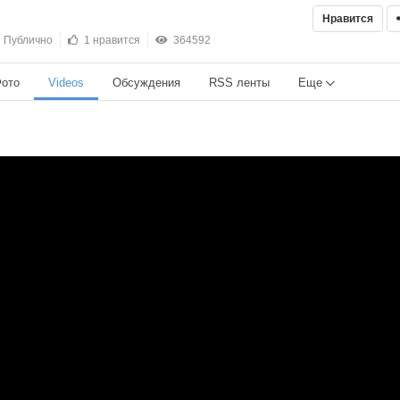
Нравится
Публично
1 нравится
364592
ото
Videos
Обсуждения
RSS ленты
Еще