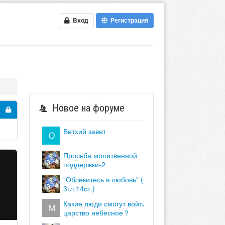
Вход
Регистрация
Новое на форуме
ветхий завет
просьба молитвенной
поддержки-2
"облекитесь в любовь" (кол.
3гл.14ст.)
какие люди смогут войти в
царство небесное？