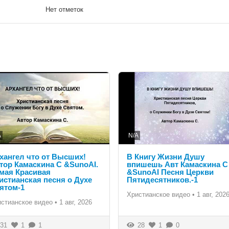
Нет отметок
A
N/A
хангел что от Высших!
В Книгу Жизни Душу
тор Камаскина С &SunoAI.
впишешь Авт Камаскина С
мая Красивая
&SunoAI Песня Церкви
истианская песня о Духе
Пятидесятников.-1
ятом-1
Христианское видео
•
1 авг, 202
истианское видео
•
1 авг, 2026
31
1
1
28
1
0