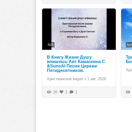
N/A
N/
В Книгу Жизни Душу
Тр
впишешь Авт Камаскина С
Бо
&SunoAI Песня Церкви
Пятидесятников.
Хр
Христианское видео
•
1 авг, 2026
28
1
1