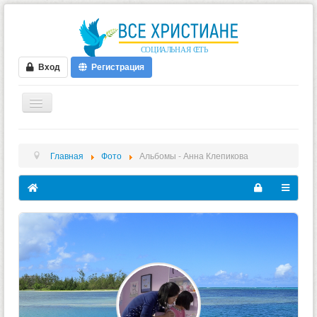
Вход
Регистрация
ГЛАВНАЯ
Главная
Фото
Альбомы - Анна Клепикова
ФОРУМ
ВИДЕО
БЛОГИ
МУЗЫКА
БИБЛИЯ
ОПРОСЫ
НОВОСТИ