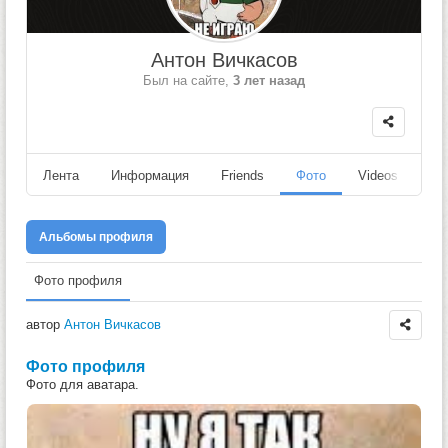
Антон Вичкасов
Был на сайте,
3 лет назад
Лента
Информация
Friends
Фото
Videos
Fo
Альбомы профиля
Фото профиля
автор
Антон Вичкасов
Фото профиля
Фото для аватара.