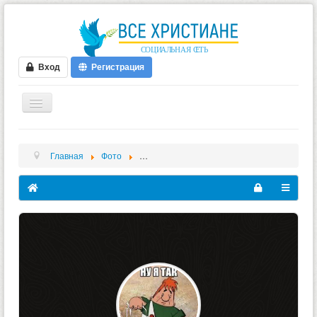
Вход
Регистрация
ГЛАВНАЯ
Главная
Фото
Фото профиля - Альбомы - Антон Вичкасов
ФОРУМ
ВИДЕО
БЛОГИ
МУЗЫКА
БИБЛИЯ
ОПРОСЫ
НОВОСТИ