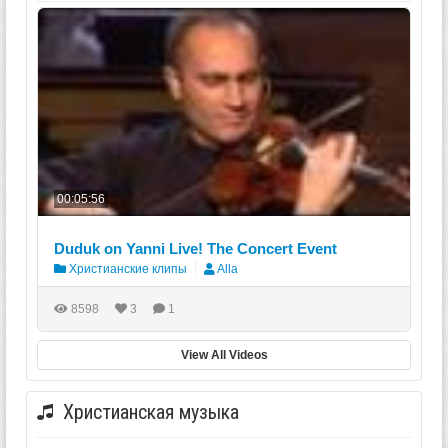
00:05:56
Duduk on Yanni Live! The Concert Event
Христианские клипы
Alla
8598
3
1
View All Videos
Христианская музыка