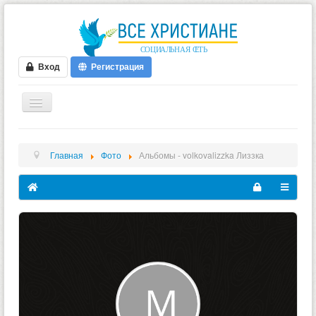
Вход
Регистрация
ГЛАВНАЯ
Главная
Фото
Альбомы - volkovalizzka Лиззка
ФОРУМ
ВИДЕО
БЛОГИ
МУЗЫКА
БИБЛИЯ
ОПРОСЫ
НОВОСТИ