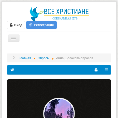
Вход
Регистрация
ГЛАВНАЯ
Главная
Опросы
Анна Шолохова опросов
ФОРУМ
ВИДЕО
БЛОГИ
МУЗЫКА
БИБЛИЯ
ОПРОСЫ
НОВОСТИ