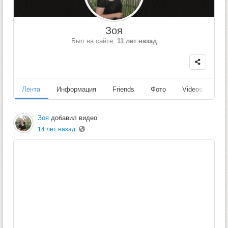
Зоя
Был на сайте,
11 лет назад
Лента
Информация
Friends
Фото
Videos
Fo
Зоя
добавил видео
14 лет назад