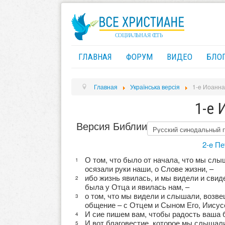
ГЛАВНАЯ
ФОРУМ
ВИДЕО
БЛО
Главная
Українська версія
1-e Иоанна
1-e 
Версия Библии
2-e Пе
О том, что было от начала, что мы слы
1
осязали руки наши, о Слове жизни, –
ибо жизнь явилась, и мы видели и свид
2
была у Отца и явилась нам, –
о том, что мы видели и слышали, возве
3
общение – с Отцем и Сыном Его, Иисус
И сие пишем вам, чтобы радость ваша 
4
И вот благовестие, которое мы слышали 
5