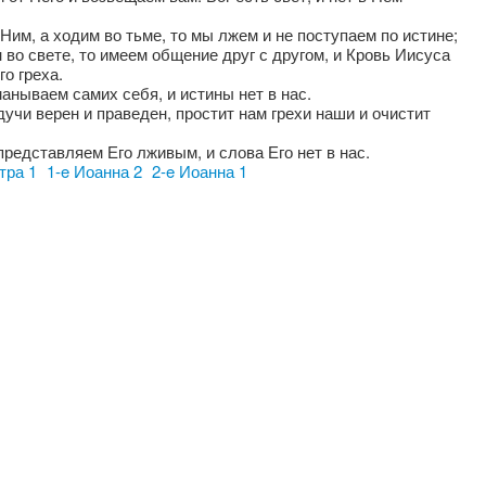
Ним, а ходим во тьме, то мы лжем и не поступаем по истине;
 во свете, то имеем общение друг с другом, и Кровь Иисуса
го греха.
манываем самих себя, и истины нет в нас.
учи верен и праведен, простит нам грехи наши и очистит
представляем Его лживым, и слова Его нет в нас.
тра 1
1-e Иоанна 2
2-e Иоанна 1