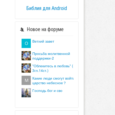
Библия для Android
Новое на форуме
ветхий завет
просьба молитвенной
поддержки-2
"облекитесь в любовь" (кол.
3гл.14ст.)
какие люди смогут войти в
царство небесное？
господь бог и сво