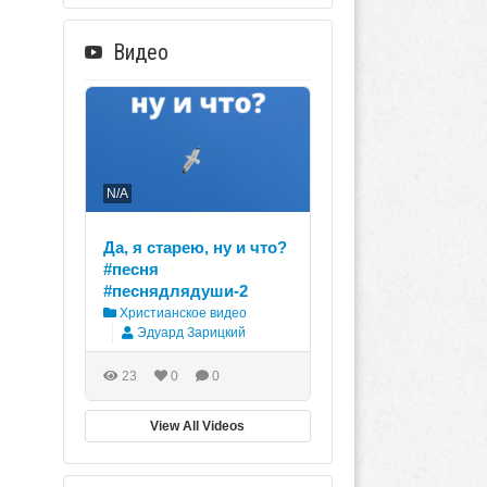
Видео
N/A
Да, я старею, ну и что?
#песня
#песнядлядуши-2
Христианское видео
Эдуард Зарицкий
23
0
0
View All Videos