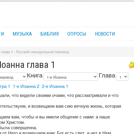
ГИ
МУЗЫКА
БИБЛИЯ
ОПРОСЫ
НОВОСТИ
 глава 1 - Русский синодальный перевод
Иоанна глава 1
Книга
Глава
тра 1
1-e Иоанна 2
2-e Иоанна 1
шали, что видели своими очами, что рассматривали и что
етельствуем, и возвещаем вам сию вечную жизнь, которая
щаем вам, чтобы и вы имели общение с нами: а наше
ом Христом.
была совершенна.
от Него и возвещаем вам: Бог есть свет, и нет в Нем