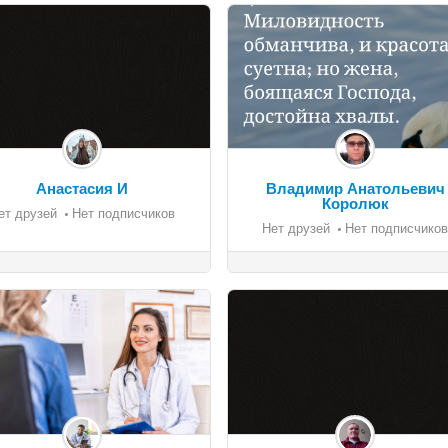
Анастасия И
Владимир Анатольевич
Королюк
ет друзей
Нет подписчиков
Нет друзей
Нет подписчиков