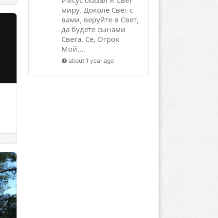
Иисус сказал Я Свет
миру. Доколе Свет с
вами, веруйте в Свет,
да будете сынами
Света. Се, Отрок
Мой,...
about 1 year ago