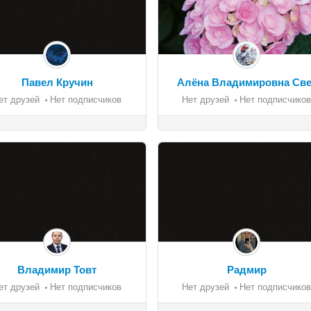
Павел Кручин
Алёна Владимировна Све
ет друзей
Нет подписчиков
Нет друзей
Нет подписчиков
Владимир Товт
Радмир
ет друзей
Нет подписчиков
Нет друзей
Нет подписчиков