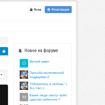
Вход
Регистрация
Новое на форуме
ветхий завет
просьба молитвенной
поддержки-2
"облекитесь в любовь" (кол.
3гл.14ст.)
какие люди смогут войти в
царство небесное？