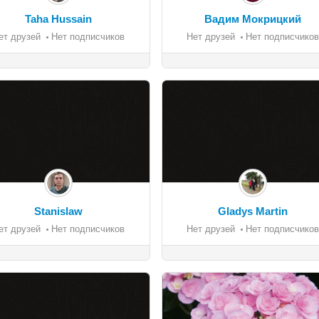
Taha Hussain
Вадим Мокрицкий
ет друзей
Нет подписчиков
Нет друзей
Нет подписчиков
Stanislaw
Gladys Martin
ет друзей
Нет подписчиков
Нет друзей
Нет подписчиков