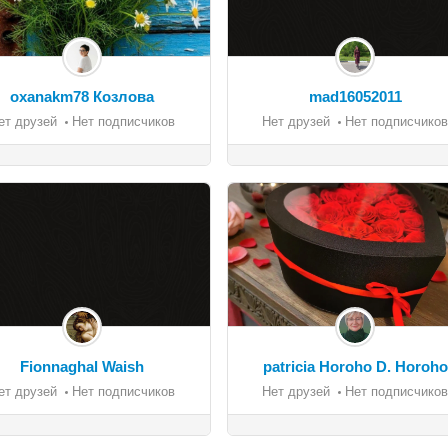
oxanakm78 Козлова
mad16052011
ет друзей
Нет подписчиков
Нет друзей
Нет подписчиков
Fionnaghal Waish
patricia Horoho D. Horoho
ет друзей
Нет подписчиков
Нет друзей
Нет подписчиков