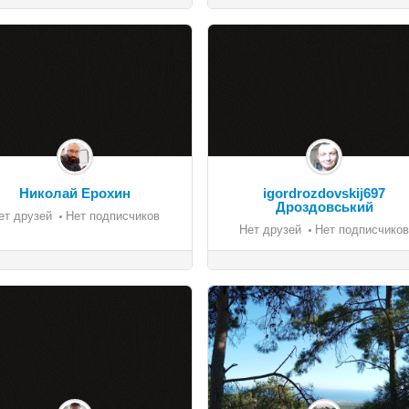
Николай Ерохин
igordrozdovskij697
Дроздовський
ет друзей
Нет подписчиков
Нет друзей
Нет подписчиков