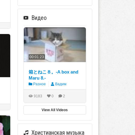
Видео
00:01:23
箱とねこ８。-A box and
Maru 8.-
Разное
Вадим
9183
0
2
View All Videos
Христианская музыка