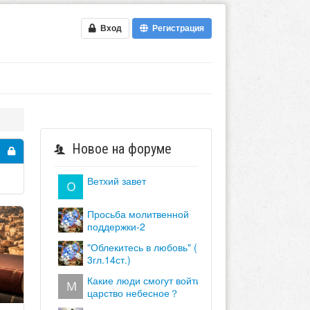
Вход
Регистрация
Новое на форуме
ветхий завет
просьба молитвенной
поддержки-2
"облекитесь в любовь" (кол.
3гл.14ст.)
какие люди смогут войти в
царство небесное？