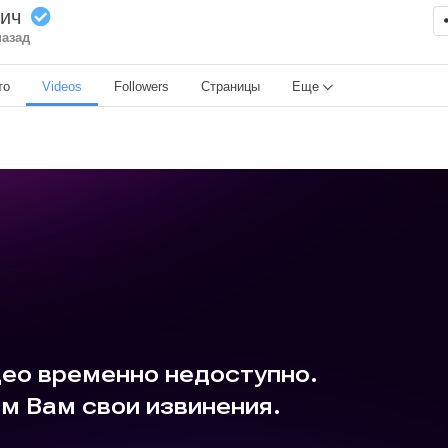
вич
назад
то
Videos
Followers
Страницы
Еще