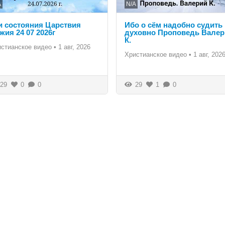
A
N/A
и состояния Царствия
Ибо о сём надобно судить
жия 24 07 2026г
духовно Проповедь Валер
К.
истианское видео
•
1 авг, 2026
Христианское видео
•
1 авг, 202
29
0
0
29
1
0