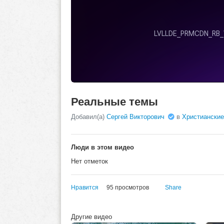
Реальные темы
Добавил(а)
Сергей Викторович
в
Христианские
Люди в этом видео
Нет отметок
Нравится
95 просмотров
Share
Другие видео