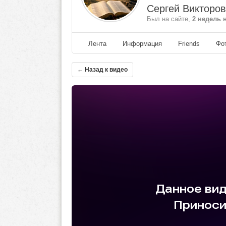
Сергей Викторо
Был на сайте,
2 недель 
Лента
Информация
Friends
Фо
← Назад к видео