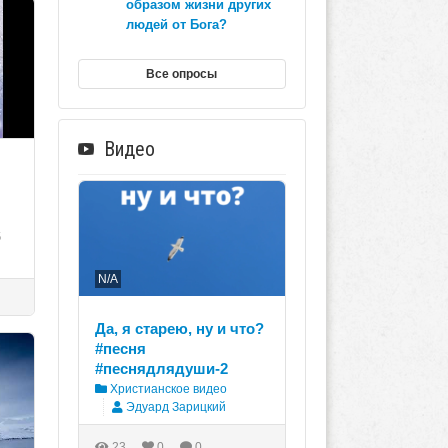
образом жизни других
людей от Бога?
Все опросы
Видео
6
N/A
Да, я старею, ну и что?
#песня
#песнядлядуши-2
Христианское видео
Эдуард Зарицкий
23
0
0