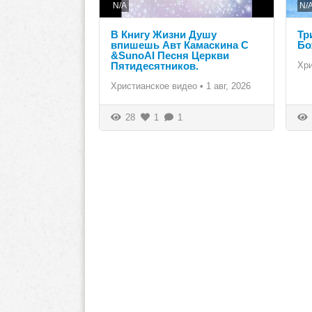
N/A
N/
В Книгу Жизни Душу
Тр
впишешь Авт Камаскина С
Бо
&SunoAI Песня Церкви
Пятидесятников.
Хр
Христианское видео
•
1 авг, 2026
28
1
1