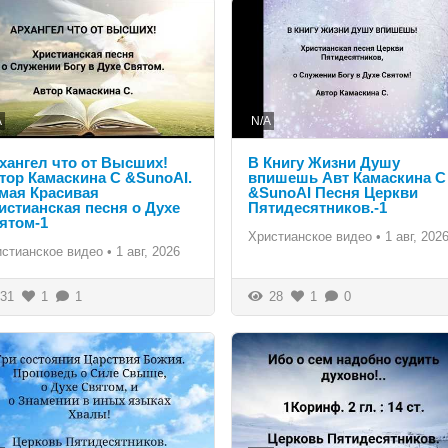
A
N/A
хангел что от Высших!
В Книгу Жизни Душу
тор Камаскина С &SunoAI.
впишешь Авт Камаскина С
мая Красивая
&SunoAI Песня Церкви
истианская песня о Духе
Пятидесятников.-1
ятом-1
Христианское видео
•
1 авг, 202
истианское видео
•
1 авг, 2026
31
1
1
28
1
0