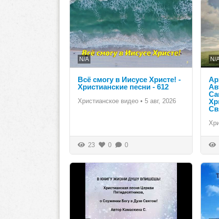
N/A
N/
Всё смогу в Иисусе Христе! -
Ар
Христианские песни - 612
Ав
Са
Христианское видео
•
5 авг, 2026
Хр
Св
Хр
23
0
0