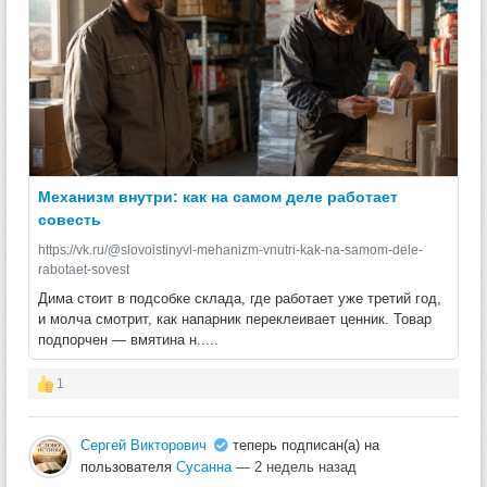
Механизм внутри: как на самом деле работает
совесть
https://vk.ru/@slovoistinyvl-mehanizm-vnutri-kak-na-samom-dele-
rabotaet-sovest
Дима стоит в подсобке склада, где работает уже третий год,
и молча смотрит, как напарник переклеивает ценник. Товар
подпорчен — вмятина н.....
1
Сергей Викторович
теперь подписан(а) на
пользователя
Сусанна
— 2 недель назад