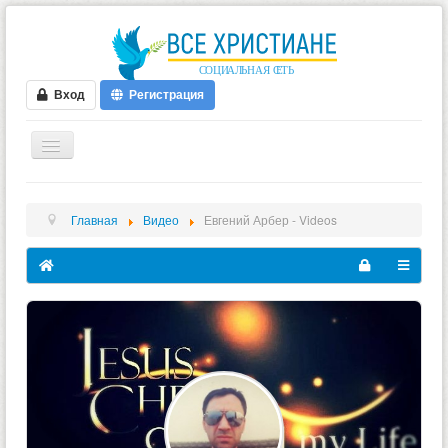
Вход
Регистрация
ГЛАВНАЯ
Главная
Видео
Евгений Арбер - Videos
ФОРУМ
ВИДЕО
БЛОГИ
МУЗЫКА
БИБЛИЯ
ОПРОСЫ
НОВОСТИ