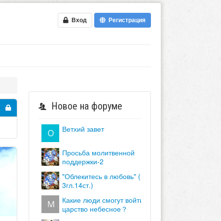
Вход
Регистрация
Новое на форуме
ветхий завет
просьба молитвенной
поддержки-2
"облекитесь в любовь" (кол.
3гл.14ст.)
какие люди смогут войти в
царство небесное？