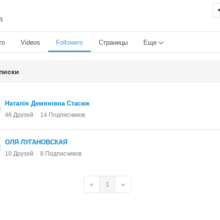
д
то
Videos
Followers
Страницы
Еще
писки
Наталія Демянівна Стасюк
46 Друзей
14 Подписчиков
ОЛЯ ЛУГАНОВСКАЯ
10 Друзей
8 Подписчиков
«
1
»