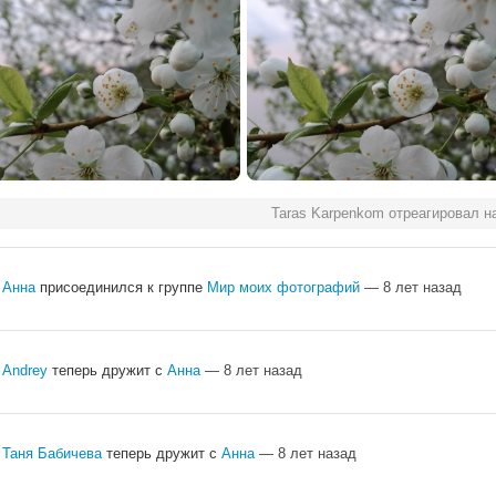
Taras Karpenkom отреагировал н
Анна
присоединился к группе
Мир моих фотографий
— 8 лет назад
Andrey
теперь дружит с
Анна
— 8 лет назад
Таня Бабичева
теперь дружит с
Анна
— 8 лет назад