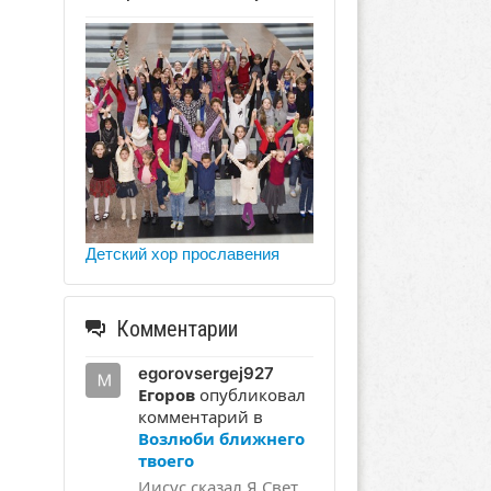
Детский хор прославения
Комментарии
egorovsergej927
Егоров
опубликовал
комментарий в
Возлюби ближнего
твоего
Иисус сказал Я Свет