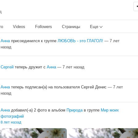
д
то
Videos
Followers
Страницы
Еще
Анна
присоединился к группе
ЛЮБОВЬ - это ГЛАГОЛ!
— 7 лет
назад
Сергей
теперь дружит с
Анна
— 7 лет назад
Анна
теперь подписан(а) на пользователя Сергей Денис
— 7 лет
назад
Анна
добавил(-а) 2 фото в альбом
Природа
в группе
Мир моих
фотографий
8 лет назад