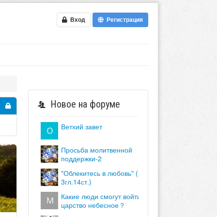
Вход
Регистрация
Новое на форуме
ветхий завет
просьба молитвенной
поддержки-2
"облекитесь в любовь" (кол.
3гл.14ст.)
какие люди смогут войти в
царство небесное？