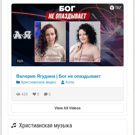
N/A
Валерия Ягудина | Бог не опаздывает
Христианское видео
Алла
428
0
0
View All Videos
Христианская музыка