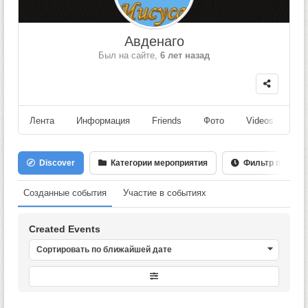
Авденаго
Был на сайте,
6 лет назад
Лента
Информация
Friends
Фото
Videos
Fo
Discover
Категории мероприятия
Фильтр по Дате
Созданные события
Участие в событиях
Created Events
Сортировать по ближайшей дате