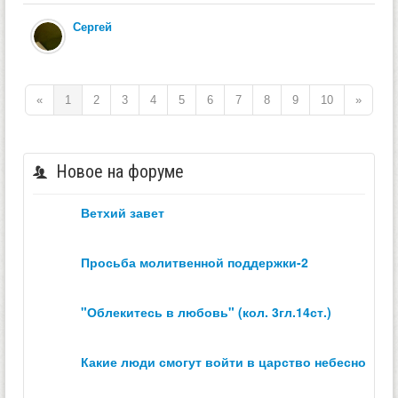
Сергей
«
1
2
3
4
5
6
7
8
9
10
»
Новое на форуме
ветхий завет
просьба молитвенной поддержки-2
"облекитесь в любовь" (кол. 3гл.14ст.)
какие люди смогут войти в царство небесное？