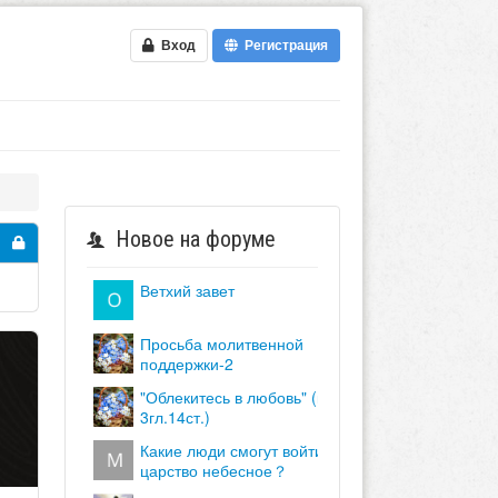
Вход
Регистрация
Новое на форуме
ветхий завет
просьба молитвенной
поддержки-2
"облекитесь в любовь" (кол.
3гл.14ст.)
какие люди смогут войти в
царство небесное？