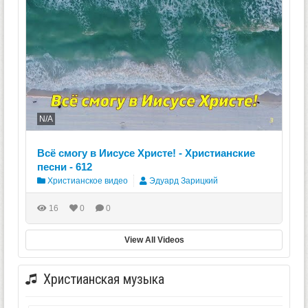
N/A
Всё смогу в Иисусе Христе! - Христианские
песни - 612
Христианское видео
Эдуард Зарицкий
16
0
0
View All Videos
Христианская музыка