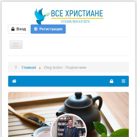
Вход
Регистрация
ГЛАВНАЯ
Главная
Oleg Izotov - Подписчики
ФОРУМ
ВИДЕО
БЛОГИ
МУЗЫКА
БИБЛИЯ
ОПРОСЫ
НОВОСТИ