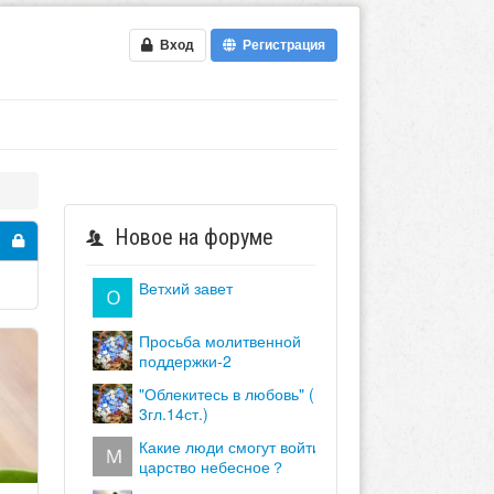
Вход
Регистрация
Новое на форуме
ветхий завет
просьба молитвенной
поддержки-2
"облекитесь в любовь" (кол.
3гл.14ст.)
какие люди смогут войти в
царство небесное？