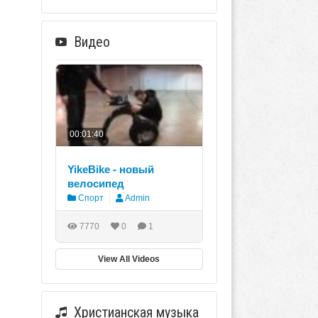
Видео
00:01:40
YikeBike - новый
велосипед
Спорт
Admin
7770
0
1
View All Videos
Христианская музыка