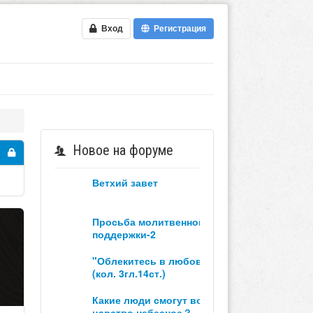
Вход
Регистрация
Новое на форуме
ветхий завет
просьба молитвенной
поддержки-2
"облекитесь в любовь"
(кол. 3гл.14ст.)
какие люди смогут войти в
царство небесное？