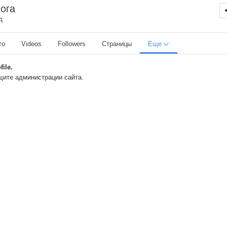
ога
д
то
Videos
Followers
Страницы
Еще
ile.
бщите администрации сайта.