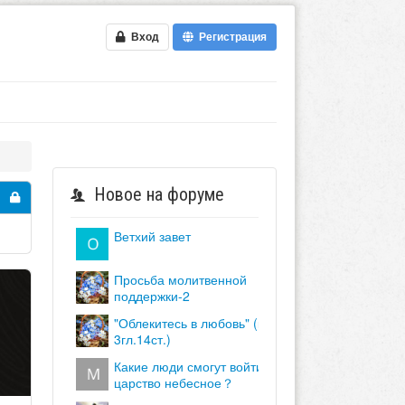
Вход
Регистрация
Новое на форуме
ветхий завет
просьба молитвенной
поддержки-2
"облекитесь в любовь" (кол.
3гл.14ст.)
какие люди смогут войти в
царство небесное？