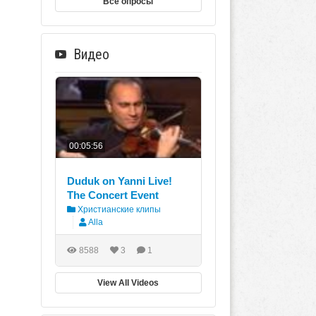
Все опросы
Видео
00:05:56
Duduk on Yanni Live!
The Concert Event
Христианские клипы
Alla
8588
3
1
View All Videos