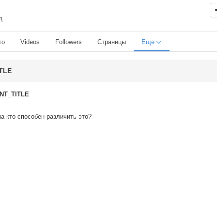
д
то
Videos
Followers
Страницы
Еще
TLE
NT_TITLE
ма кто способен различить это?