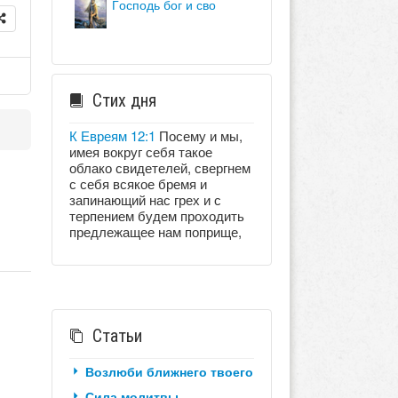
господь бог и сво
Стих дня
К Евреям 12:1
Посему и мы,
имея вокруг себя такое
облако свидетелей, свергнем
с себя всякое бремя и
запинающий нас грех и с
терпением будем проходить
предлежащее нам поприще,
Статьи
Возлюби ближнего твоего
Сила молитвы