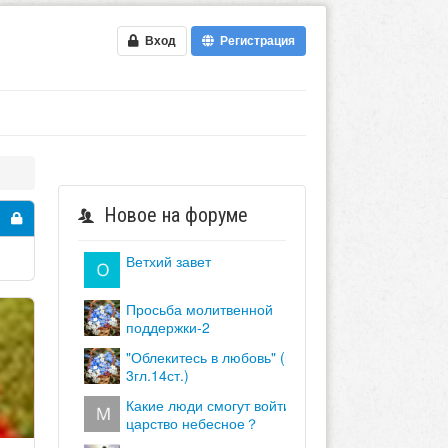
Вход
Регистрация
Новое на форуме
ветхий завет
просьба молитвенной
поддержки-2
"облекитесь в любовь" (кол.
3гл.14ст.)
какие люди смогут войти в
царство небесное？