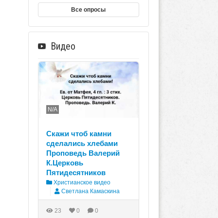
Все опросы
Видео
N/A
Скажи чтоб камни
сделались хлебами
Проповедь Валерий
К.Церковь
Пятидесятников
Христианское видео
Светлана Камаскина
23
0
0