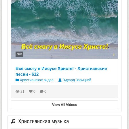
N/A
Всё смогу в Иисусе Христе! - Христианские
песни - 612
Христианское видео
Эдуард Зарицкий
21
0
0
View All Videos
Христианская музыка