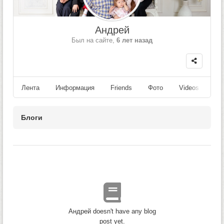
Андрей
Был на сайте,
6 лет назад
Лента
Информация
Friends
Фото
Videos
Fo
Блоги
Андрей doesn't have any blog
post yet.