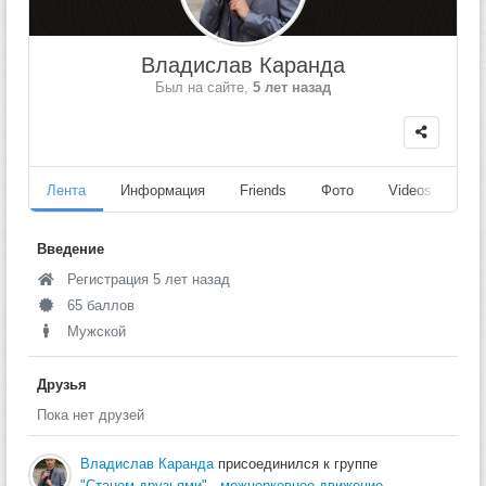
Владислав Каранда
Был на сайте,
5 лет назад
Лента
Информация
Friends
Фото
Videos
Fo
Введение
Регистрация 5 лет назад
65 баллов
Мужской
Друзья
Пока нет друзей
Владислав Каранда
присоединился к группе
"Станем друзьями" - межцерковное движение