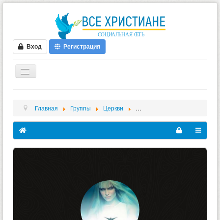
Вход
Регистрация
ГЛАВНАЯ
Главная
Группы
Церкви
Radio Sensation Innerspace
ФОРУМ
ВИДЕО
БЛОГИ
МУЗЫКА
БИБЛИЯ
ОПРОСЫ
НОВОСТИ