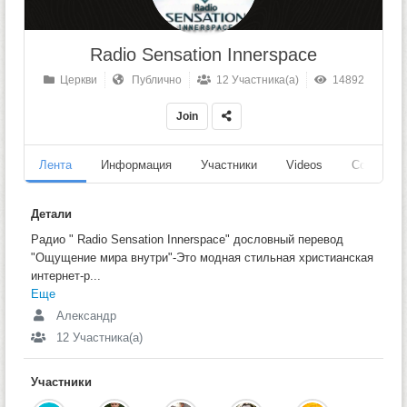
Radio Sensation Innerspace
Церкви
Публично
12 Участника(а)
14892
Join
Лента
Информация
Участники
Videos
События
Детали
Радио " Radio Sensation Innerspace" дословный перевод
"Ощущение мира внутри"-Это модная стильная христианская
интернет-р...
Еще
Александр
12 Участника(а)
Участники