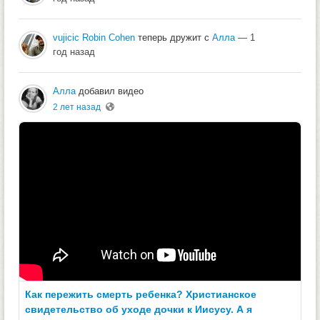
vujicic Robin Cohen
теперь дружит с
Алла
— 1
год назад
Алла
добавил видео
2 лет назад
Как пережить смерть ребенка? Христианское
свидетельство об уходе дочки к Иисусу. А я