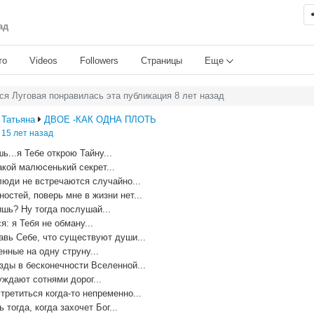
ад
то
Videos
Followers
Страницы
Еще
я Луговая понравилась эта публикация 8 лет назад
Татьяна
ДВОЕ -КАК ОДНА ПЛОТЬ
15 лет назад
ь...я Тебе открою Тайну...
кой малюсенький секрет...
люди не встречаются случайно...
остей, поверь мне в жизни нет...
ишь? Ну тогда послушай...
я: я Тебя не обману...
авь Себе, что существуют души...
нные на одну струну...
зды в бесконечности Вселенной...
уждают сотнями дорог...
третиться когда-то непременно...
 тогда, когда захочет Бог...