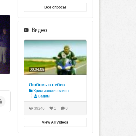
Все опросы
Видео
00:04:08
Любовь с небес
Христианские клипы
Вадим
39240
1
0
View All Videos