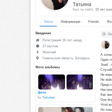
Татьяна
Был на сайте,
15 лет наз
Лента
Информация
Friends
Фо
Введение
Лес
Регистрация 16 лет назад
27 баллов
Женский
А хочеш
Гомельская область, Беларусь
Один та
Знай...
Фото альбомы
Случайн
Не вер
Не бойс
Предст
Настрое
фото
Как зве
by
Татьяна
Они бл
Чтоб вс
Но лишь