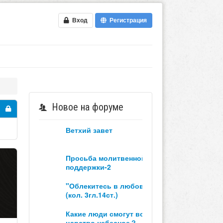
Вход
Регистрация
Новое на форуме
ветхий завет
просьба молитвенной
поддержки-2
"облекитесь в любовь"
(кол. 3гл.14ст.)
какие люди смогут войти в
царство небесное？