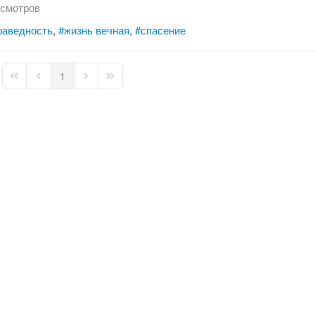
смотров
раведность
жизнь вечная
спасение
1
First Page
Previous Page
Next Page
Last Page