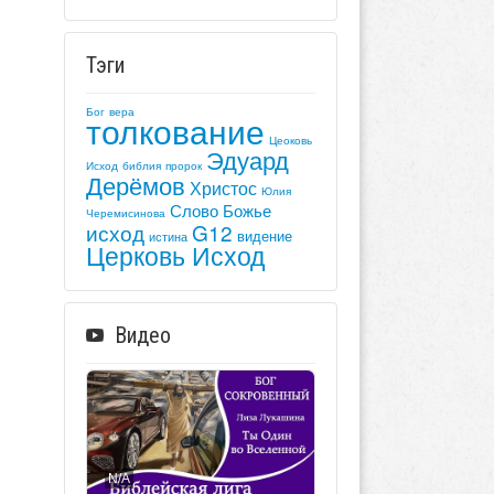
Тэги
Бог
вера
толкование
Цеоковь
Эдуард
Исход
библия
пророк
Дерёмов
Христос
Юлия
Слово Божье
Черемисинова
исход
G12
видение
истина
Церковь Исход
Видео
N/A