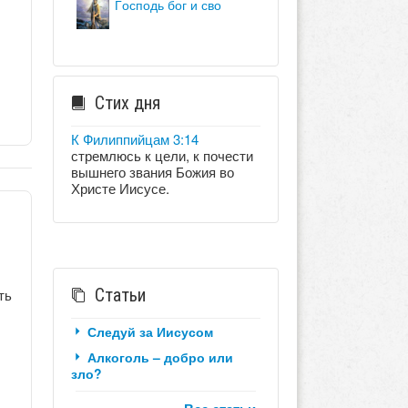
господь бог и сво
Стих дня
К Филиппийцам 3:14
стремлюсь к цели, к почести
вышнего звания Божия во
Христе Иисусе.
Статьи
ть
Следуй за Иисусом
Алкоголь – добро или
зло?