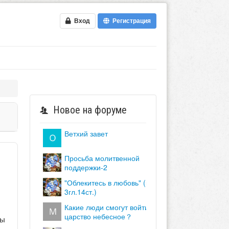
Вход
Регистрация
Новое на форуме
ветхий завет
просьба молитвенной
поддержки-2
"облекитесь в любовь" (кол.
3гл.14ст.)
какие люди смогут войти в
царство небесное？
бы