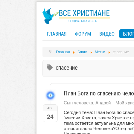
ГЛАВНАЯ
ФОРУМ
ВИДЕО
БЛО
Главная
Блоги
Метки
спасение
спасение
План Бога по спасению чело
Сын человека, Андрей
Мой хрис
АВГ
Сегодня тема: План Бога по спа
24
"миссии Христа, зачем Христос п
тема остается актуальна для мно
относительно Человека?Отец неб
Человек жил...