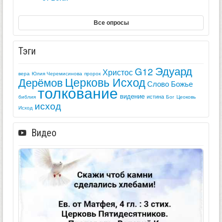
Все опросы
Тэги
Эдуард
G12
Христос
вера
Юлия Черемисинова
пророк
Церковь Исход
Дерёмов
Слово Божье
толкование
видение
истина
библия
Бог
Цеоковь
исход
Исход
Видео