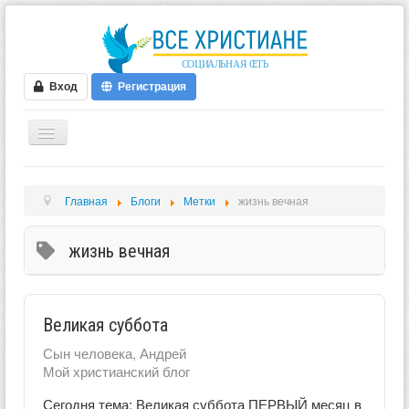
Вход
Регистрация
ГЛАВНАЯ
Главная
Блоги
Метки
жизнь вечная
ФОРУМ
ВИДЕО
жизнь вечная
БЛОГИ
МУЗЫКА
Великая суббота
БИБЛИЯ
Сын человека, Андрей
ОПРОСЫ
Мой христианский блог
НОВОСТИ
Сегодня тема: Великая суббота ПЕРВЫЙ месяц в