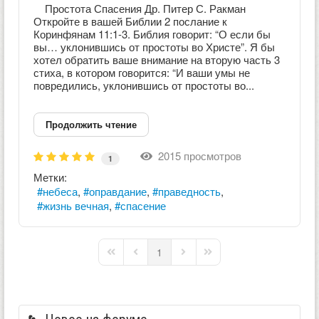
Простота Спасения Др. Питер С. Ракман
Откройте в вашей Библии 2 послание к
Коринфянам 11:1-3. Библия говорит: “О если бы
вы… уклонившись от простоты во Христе”. Я бы
хотел обратить ваше внимание на вторую часть 3
стиха, в котором говорится: “И ваши умы не
повредились, уклонившись от простоты во...
Продолжить чтение
2015 просмотров
1
Метки:
небеса
оправдание
праведность
жизнь вечная
спасение
1
First Page
Previous Page
Next Page
Last Page