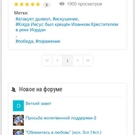
1900 просмотров
2
Метки:
атакует дьявол
искушение
Когда Иисус был крещён Иоанном Крестителем
в реке Иордан
победа
поражение
1
First Page
Previous Page
Next Page
Last Page
Новое на форуме
ветхий завет
просьба молитвенной поддержки-2
"облекитесь в любовь" (кол. 3гл.14ст.)