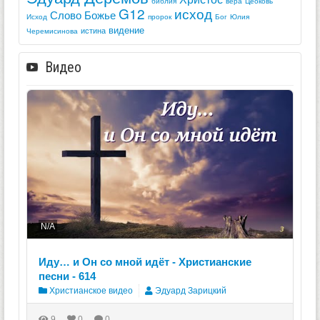
библия
вера
Цеоковь
G12
исход
Слово Божье
Исход
пророк
Бог
Юлия
видение
истина
Черемисинова
Видео
N/A
Иду… и Он со мной идёт - Христианские
песни - 614
Христианское видео
Эдуард Зарицкий
9
0
0