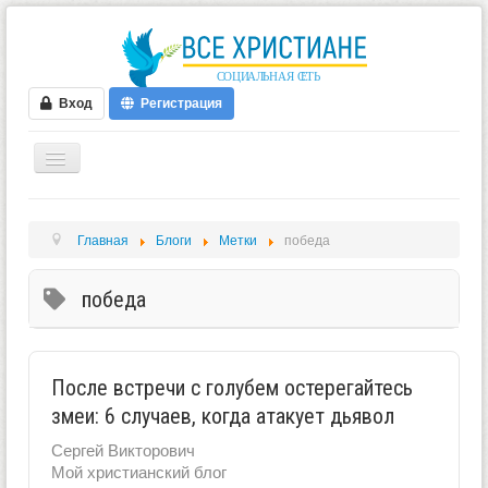
Вход
Регистрация
ГЛАВНАЯ
Главная
Блоги
Метки
победа
ФОРУМ
ВИДЕО
победа
БЛОГИ
МУЗЫКА
После встречи с голубем остерегайтесь
БИБЛИЯ
змеи: 6 случаев, когда атакует дьявол
ОПРОСЫ
Сергей Викторович
Мой христианский блог
НОВОСТИ