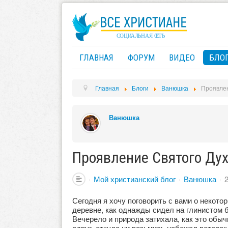
ГЛАВНАЯ
ФОРУМ
ВИДЕО
БЛО
Главная
Блоги
Ванюшка
Проявлен
Ванюшка
Проявление Святого Ду
Мой христианский блог
Ванюшка
Сегодня я хочу поговорить с вами о некото
деревне, как однажды сидел на глинистом б
Вечерело и природа затихала, как это обы
вдруг, откуда ни возьмись набежал ветеро