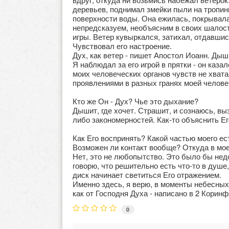
деревьев, поднимал змейки пыли на тропинк
поверхности воды. Она ежилась, покрывал
непредсказуем, необъясним в своих шалостя
игры. Ветер кувыркался, затихал, отдавши
Чувствовал его настроение.
Дух, как ветер - пишет Апостол Иоанн. Дыш
Я наблюдал за его игрой в прятки - он каз
моих человеческих органов чувств не хвата
проявлениями в разных гранях моей челове
Кто же Он - Дух? Чье это дыхание?
Дышит, где хочет. Страшит, и сознаюсь, вы
либо закономерностей. Как-то объяснить Ег
Как Его воспринять? Какой частью моего е
Возможен ли контакт вообще? Откуда в мое
Нет, это не любопытство. Это было бы нед
говорю, что решительно есть что-то в душе,
диск начинает светиться Его отражением.
Именно здесь, я верю, в моменты небесных 
как от Господня Духа - написано в 2 Коринф
0