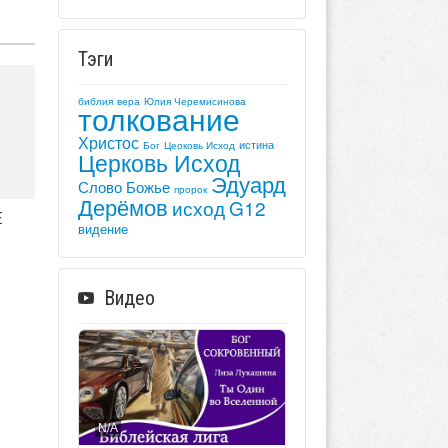
Тэги
библия
вера
Юлия Черемисинова
толкование
Христос
истина
Бог
Цеоковь Исход
Церковь Исход
Эдуард
Слово Божье
пророк
Дерёмов
исход
G12
Е
видение
Видео
N/A