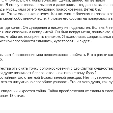
е. Я его чувствовал, слышал и даже видел, когда он катался по
ась мурашками от его ласковых прикосновений. Ветер был
х. Такая маленькая стихия. Как котенок с блеском в глазах в а
сь своей собственной воле. Я ловил его формы на поверхности 
ит где хочет. Он суверенен и никому не подвластен. Вольный ве
ался мне сказочным невидимкой. Он был вокруг меня, понимайте, 
ло, чтобы его воспринять целиком. Я всего-лишь соприкасался с
ческой способности слышать, чувствовать и видеть.
зывает благоговение моя невозможность поймать Его в рамки ка
о.
стества отыскать точку соприкосновения с Его Святой сущность
й душе возникает бессознательная тяга к этому Духу?
остойным Его ответной Божественной реакции. Нет, я уверенно
 что-то интуитивно способное узнавать Его, от чего душа, как л
свиданий и кроется тайна. Тайна преображения от славы в слав
янам 18 стихе.