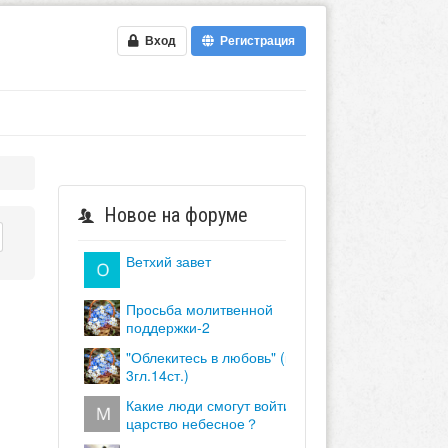
Вход
Регистрация
Новое на форуме
ветхий завет
просьба молитвенной
поддержки-2
"облекитесь в любовь" (кол.
3гл.14ст.)
какие люди смогут войти в
царство небесное？