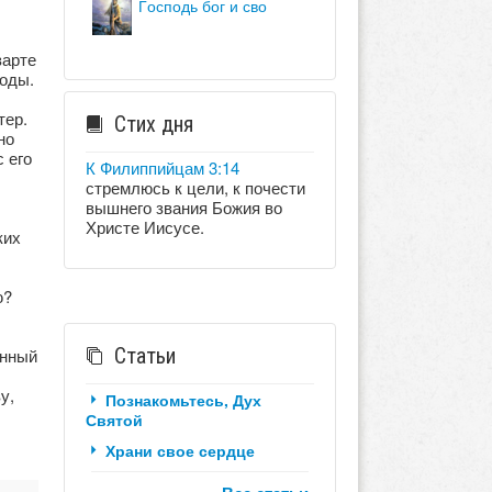
господь бог и сво
зарте
воды.
тер.
Стих дня
но
 его
К Филиппийцам 3:14
стремлюсь к цели, к почести
вышнего звания Божия во
Христе Иисусе.
ких
ю?
Статьи
унный
у,
Познакомьтесь, Дух
Святой
Храни свое сердце