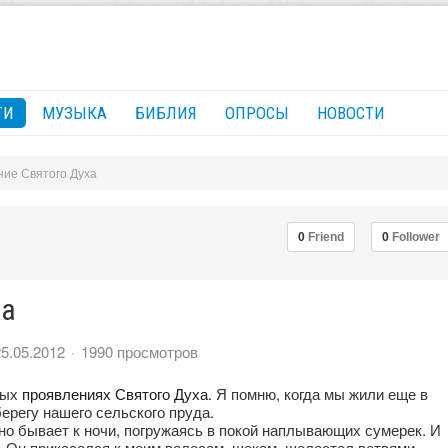
ГИ
МУЗЫКА
БИБЛИЯ
ОПРОСЫ
НОВОСТИ
ие Святого Духа
0
Friend
0
Follower
ха
25.05.2012
1990 просмотров
рых
проявлениях Святого Духа
. Я помню, когда мы жили еще в
ерегу нашего сельского пруда.
чно бывает к ночи, погружаясь в покой наплывающих сумерек. И
к. Он прикасался к моим волосам, щекам, шелестел ветвями