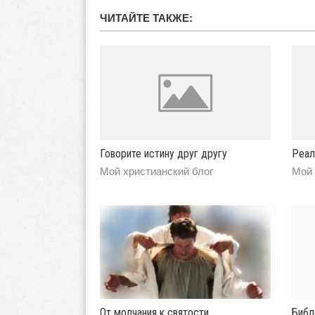
обновление
автора
ЧИТАЙТЕ ТАКЖЕ:
Говорите истину друг другу
Реал
Мой христианский блог
Мой 
От молчания к святости
Библ