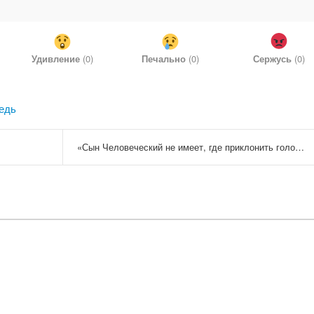
Удивление
(
0
)
Печально
(
0
)
Сержусь
(
0
)
едь
«Сын Человеческий не имеет, где приклонить голову»...