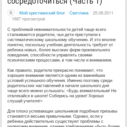
сосредоточиться (Часть 1)
Мой христианский блог
Светлана
25.08.2011
1687 просмотров
С проблемой невнимательности детей чаще всего
сталкиваются родители, чьи дети приступили к
систематическому школьному обучению. И это вполне
понятно, поскольку учебная деятельность требует от
ребенка новых, более высоких форм произвольного
поведения, способности управлять своими
психическими процессами, в том числе и вниманием.
Как правило, родители прекрасно понимают, что
хорошее внимание является одним из важнейших
условий успешного обучения. Именно поэтому среди
родительских наставлений в начале школьного дня
чаще всего можно услышать: «Будь внимательным! Не
отвлекайся в школе! Соберись на уроке! Хорошо
слушай учителя!»
Для плохо успевающих школьников подобные призывы
становятся весьма привычными. Однако, если у
ребенка действительно существуют проблемы с
развитием внимания, одними требованиями «быть более