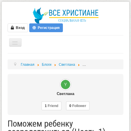
Вход
Регистрация
ГЛАВНАЯ
Главная
Блоги
Светлана
Поможем ребенку сосредоточ
ФОРУМ
ВИДЕО
БЛОГИ
Светлана
МУЗЫКА
БИБЛИЯ
1
Friend
0
Follower
ОПРОСЫ
Поможем ребенку
НОВОСТИ