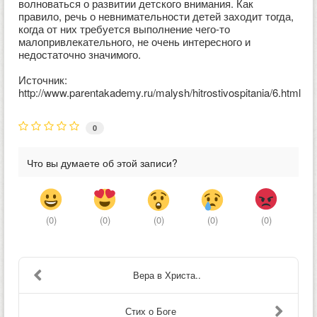
волноваться о развитии детского внимания. Как
правило, речь о невнимательности детей заходит тогда,
когда от них требуется выполнение чего-то
малопривлекательного, не очень интересного и
недостаточно значимого.
Источник:
http://www.parentakademy.ru/malysh/hitrostivospitania/6.html
0
Что вы думаете об этой записи?
(
0
)
(
0
)
(
0
)
(
0
)
(
0
)
Вера в Христа..
Стих о Боге