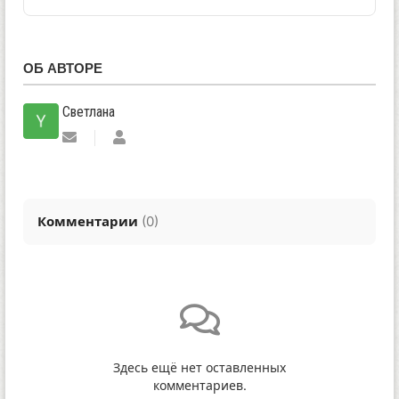
ОБ АВТОРЕ
Светлана
Подписаться
Светлана
на
обновление
автора
Комментарии
(
0
)
Здесь ещё нет оставленных
комментариев.