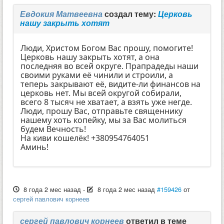
Евдокия Матвеевна
создал тему:
Церковь
нашу закрыть хотят
Люди, Христом Богом Вас прошу, помогите!
Церковь нашу закрыть хотят, а она
последняя во всей округе. Прапрадеды наши
своими руками её чинили и строили, а
теперь закрывают её, видите-ли финансов на
церковь нет. Мы всей округой собирали,
всего 8 тысяч не хватает, а взять уже негде.
Люди, прошу Вас, отправьте священнику
нашему хоть копейку, мы за Вас молиться
будем Вечность!
На киви кошелёк! +380954764051
Аминь!
8 года 2 мес назад
-
8 года 2 мес назад
#159426
от
сергей павлович корнеев
сергей павлович корнеев
ответил в теме