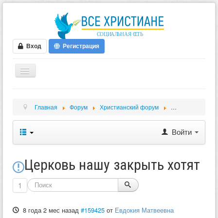
Вход
Регистрация
ГЛАВНАЯ
Главная
Форум
Христианский форум
Молитвенные н
ФОРУМ
ВИДЕО
Войти
БЛОГИ
МУЗЫКА
Церковь нашу закрыть хотят
БИБЛИЯ
1
ОПРОСЫ
8 года 2 мес назад
#159425
от
Евдокия Матвеевна
НОВОСТИ